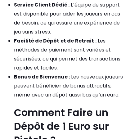
Service Client Dédié :
L’équipe de support
est disponible pour aider les joueurs en cas
de besoin, ce qui assure une expérience de
jeu sans stress.
Facilité de Dépôt et de Retrait :
Les
méthodes de paiement sont variées et
sécurisées, ce qui permet des transactions
rapides et faciles.
Bonus de Bienvenue :
Les nouveaux joueurs
peuvent bénéficier de bonus attractifs,
même avec un dépôt aussi bas qu’un euro.
Comment Faire un
Dépôt de 1 Euro sur