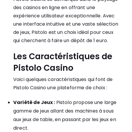
des casinos en ligne en offrant une
expérience utilisateur exceptionnelle. Avec
une interface intuitive et une vaste sélection
de jeux, Pistolo est un choix idéal pour ceux
qui cherchent à faire un dépôt de 1 euro.
Les Caractéristiques de
Pistolo Casino
Voici quelques caractéristiques qui font de
Pistolo Casino une plateforme de choix :
Variété de Jeux :
Pistolo propose une large
gamme de jeux allant des machines à sous
aux jeux de table, en passant par les jeux en
direct.