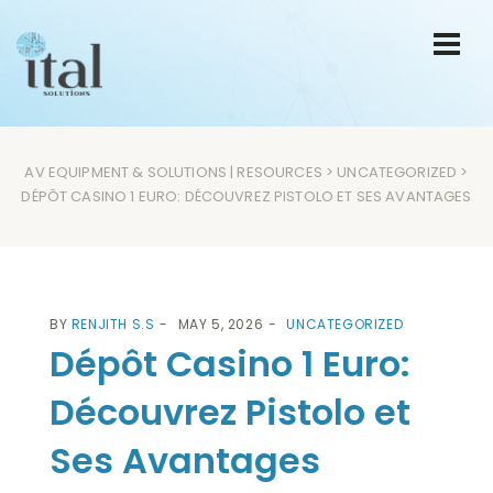
AV EQUIPMENT & SOLUTIONS | RESOURCES
>
UNCATEGORIZED
>
DÉPÔT CASINO 1 EURO: DÉCOUVREZ PISTOLO ET SES AVANTAGES
BY
RENJITH S.S
MAY 5, 2026
UNCATEGORIZED
Dépôt Casino 1 Euro:
Découvrez Pistolo et
Ses Avantages