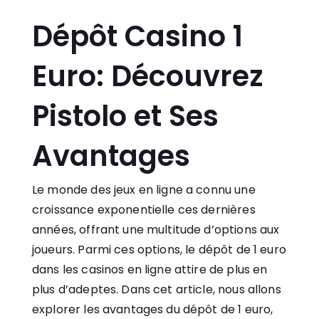
Dépôt Casino 1
Euro: Découvrez
Pistolo et Ses
Avantages
Le monde des jeux en ligne a connu une
croissance exponentielle ces dernières
années, offrant une multitude d’options aux
joueurs. Parmi ces options, le dépôt de 1 euro
dans les casinos en ligne attire de plus en
plus d’adeptes. Dans cet article, nous allons
explorer les avantages du dépôt de 1 euro,