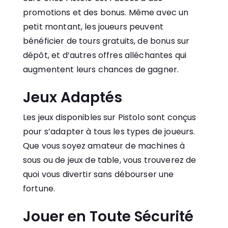
promotions et des bonus. Même avec un
petit montant, les joueurs peuvent
bénéficier de tours gratuits, de bonus sur
dépôt, et d’autres offres alléchantes qui
augmentent leurs chances de gagner.
Jeux Adaptés
Les jeux disponibles sur Pistolo sont conçus
pour s’adapter à tous les types de joueurs.
Que vous soyez amateur de machines à
sous ou de jeux de table, vous trouverez de
quoi vous divertir sans débourser une
fortune.
Jouer en Toute Sécurité