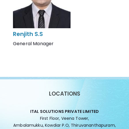
Renjith S.S
General Manager
LOCATIONS
ITAL SOLUTIONS PRIVATE LIMITED
First Floor, Veena Tower,
Ambalamukku, Kowdiar P.O, Thiruvananthapuram,