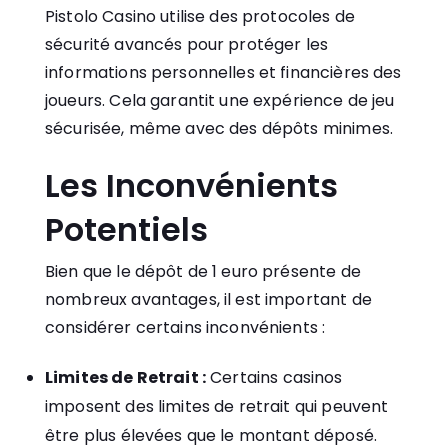
Pistolo Casino utilise des protocoles de
sécurité avancés pour protéger les
informations personnelles et financières des
joueurs. Cela garantit une expérience de jeu
sécurisée, même avec des dépôts minimes.
Les Inconvénients
Potentiels
Bien que le dépôt de 1 euro présente de
nombreux avantages, il est important de
considérer certains inconvénients :
Limites de Retrait :
Certains casinos
imposent des limites de retrait qui peuvent
être plus élevées que le montant déposé.