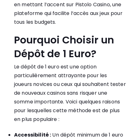
en mettant l’accent sur Pistolo Casino, une
plateforme qui facilite l’accès aux jeux pour
tous les budgets.
Pourquoi Choisir un
Dépôt de 1 Euro?
Le dépôt de 1 euro est une option
particulièrement attrayante pour les
joueurs novices ou ceux qui souhaitent tester
de nouveaux casinos sans risquer une
somme importante. Voici quelques raisons
pour lesquelles cette méthode est de plus
en plus populaire :
Accessibilité :
Un dépôt minimum de 1 euro