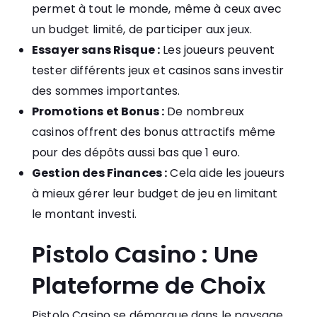
permet à tout le monde, même à ceux avec
un budget limité, de participer aux jeux.
Essayer sans Risque :
Les joueurs peuvent
tester différents jeux et casinos sans investir
des sommes importantes.
Promotions et Bonus :
De nombreux
casinos offrent des bonus attractifs même
pour des dépôts aussi bas que 1 euro.
Gestion des Finances :
Cela aide les joueurs
à mieux gérer leur budget de jeu en limitant
le montant investi.
Pistolo Casino : Une
Plateforme de Choix
Pistolo Casino se démarque dans le paysage