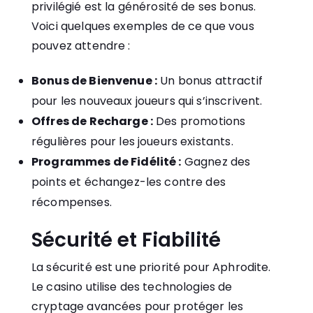
privilégié est la générosité de ses bonus.
Voici quelques exemples de ce que vous
pouvez attendre :
Bonus de Bienvenue :
Un bonus attractif
pour les nouveaux joueurs qui s’inscrivent.
Offres de Recharge :
Des promotions
régulières pour les joueurs existants.
Programmes de Fidélité :
Gagnez des
points et échangez-les contre des
récompenses.
Sécurité et Fiabilité
La sécurité est une priorité pour Aphrodite.
Le casino utilise des technologies de
cryptage avancées pour protéger les