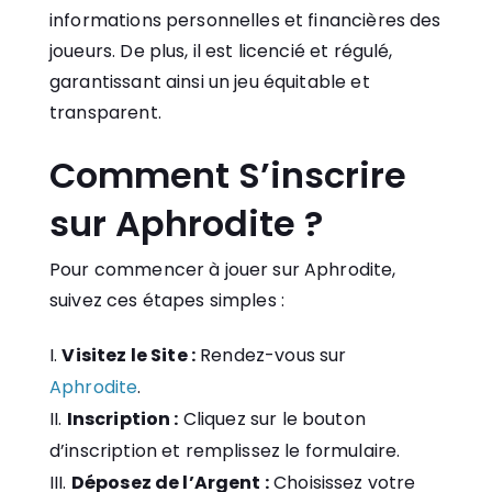
informations personnelles et financières des
joueurs. De plus, il est licencié et régulé,
garantissant ainsi un jeu équitable et
transparent.
Comment S’inscrire
sur Aphrodite ?
Pour commencer à jouer sur Aphrodite,
suivez ces étapes simples :
Visitez le Site :
Rendez-vous sur
Aphrodite
.
Inscription :
Cliquez sur le bouton
d’inscription et remplissez le formulaire.
Déposez de l’Argent :
Choisissez votre