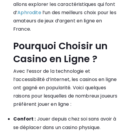
allons explorer les caractéristiques qui font
d’
Aphrodite
l’un des meilleurs choix pour les
amateurs de jeux d’argent en ligne en
France.
Pourquoi Choisir un
Casino en Ligne ?
Avec l’essor de la technologie et
l’accessibilité d’internet, les casinos en ligne
ont gagné en popularité. Voici quelques
raisons pour lesquelles de nombreux joueurs
préfèrent jouer en ligne :
Confort :
Jouer depuis chez soi sans avoir à
se déplacer dans un casino physique.