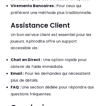
Virements Bancaires :
Pour ceux qui
préfèrent une méthode plus traditionnelle.
Assistance Client
Un bon service client est essentiel pour les
joueurs. Aphrodite offre un support
accessible via :
Chat en Direct :
Une option rapide pour
obtenir de l’aide immédiate.
Email :
Pour les demandes qui nécessitent
plus de détails.
FAQ :
Une section dédiée pour répondre aux
questions fréquentes.