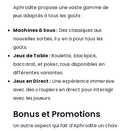
Aphrodite propose une vaste gamme de
jeux adaptés à tous les goûts :
Machines à Sous :
Des classiques aux
nouvelles sorties, il y en a pour tous les
goûts.
Jeux de Table :
Roulette, blackjack,
baccarat, et poker, tous disponibles en
différentes variantes.
Jeux en Direct :
Une expérience immersive
avec des croupiers en direct pour interagir
avec les joueurs.
Bonus et Promotions
Un autre aspect qui fait d’Aphrodite un choix