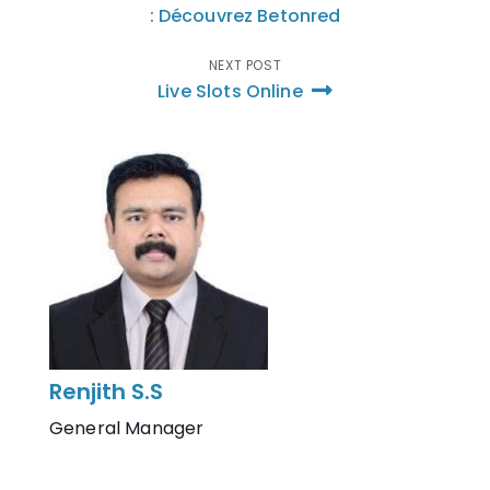
navigation
: Découvrez Betonred
NEXT POST
Live Slots Online
Renjith S.S
General Manager